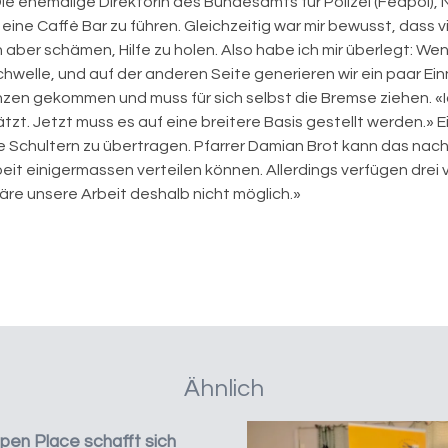
 ehemalige Direktorin des Bundesamts für Polizei (Fedpol), N
 eine Caffè Bar zu führen. Gleichzeitig war mir bewusst, dass
h aber schämen, Hilfe zu holen. Also habe ich mir überlegt: W
hwelle, und auf der anderen Seite generieren wir ein paar Ein
renzen gekommen und muss für sich selbst die Bremse ziehen. «I
ätzt. Jetzt muss es auf eine breitere Basis gestellt werden.» E
se Schultern zu übertragen. Pfarrer Damian Brot kann das nachv
eit einigermassen verteilen können. Allerdings verfügen drei 
re unsere Arbeit deshalb nicht möglich.»
Ähnlich
en Place schafft sich