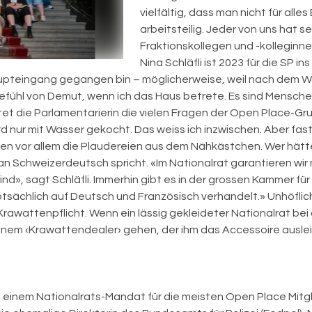
vielfältig, dass man nicht für all
arbeitsteilig. Jeder von uns hat 
Fraktionskollegen und -kolleginn
Nina Schläfli ist 2023 für die SP 
aupteingang gegangen bin – möglicherweise, weil nach dem W
Gefühl von Demut, wenn ich das Haus betrete. Es sind Mensche
t die Parlamentarierin die vielen Fragen der Open Place-Gr
ird nur mit Wasser gekocht. Das weiss ich inzwischen. Aber fast
en vor allem die Plaudereien aus dem Nähkästchen. Wer hätt
n Schweizerdeutsch spricht. «Im Nationalrat garantieren wir 
ind», sagt Schläfli. Immerhin gibt es in der grossen Kammer f
ptsächlich auf Deutsch und Französisch verhandelt.» Unhöfli
t Krawattenpflicht. Wenn ein lässig gekleideter Nationalrat b
nem ‹Krawattendealer› gehen, der ihm das Accessoire auslei
einem Nationalrats-Mandat für die meisten Open Place Mitglied