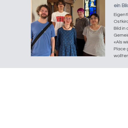
ein Bi
Eigent
Ostkirc
Bild in
Gemein
«Als w
Place 
wollten.
Impuls
Weil g
Perspe
machen
Mittag
Mittwo
Open P
Gemein