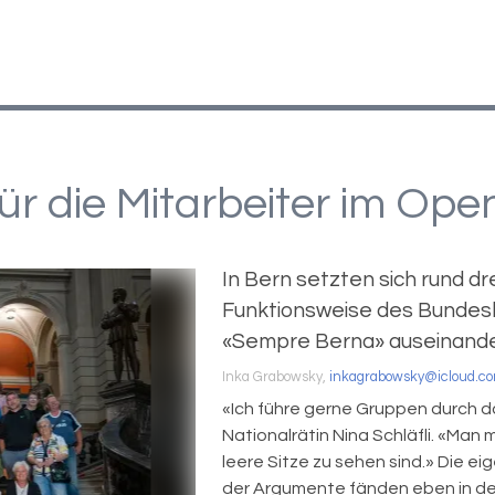
für die Mitarbeiter im Ope
In Bern setzten sich rund dr
Funktionsweise des Bunde
«Sempre Berna» auseinand
Inka Grabowsky,
inkagrabowsky@icloud.c
«Ich führe gerne Gruppen durch 
Nationalrätin Nina Schläfli. «Man
leere Sitze zu sehen sind.» Die ei
der Argumente fänden eben in de