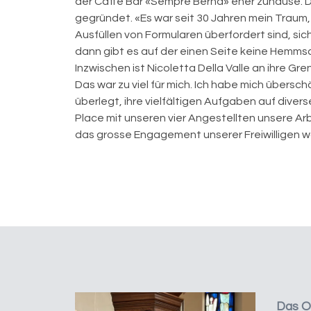
der Caffè Bar «Sempre Berna» eher zuhause. Die
gegründet. «Es war seit 30 Jahren mein Traum,
Ausfüllen von Formularen überfordert sind, sic
dann gibt es auf der einen Seite keine Hemmsc
Inzwischen ist Nicoletta Della Valle an ihre G
Das war zu viel für mich. Ich habe mich übersch
überlegt, ihre vielfältigen Aufgaben auf diver
Place mit unseren vier Angestellten unsere Arb
das grosse Engagement unserer Freiwilligen wä
Das Op