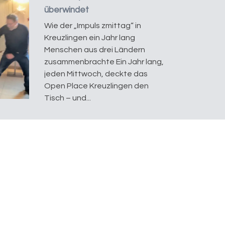
überwindet
Wie der „Impuls zmittag“ in
Kreuzlingen ein Jahr lang
Menschen aus drei Ländern
zusammenbrachte Ein Jahr lang,
jeden Mittwoch, deckte das
Open Place Kreuzlingen den
Tisch – und...
Berichte-Archiv
Stöbert in unserem Archiv und
findet vielleicht den einen oder
anderen interessanten
OpenPlace-Bericht aus
vergangenen Tagen...