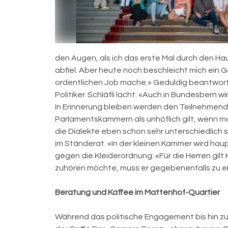
den Augen, als ich das erste Mal durch den H
abfiel. Aber heute noch beschleicht mich ein 
ordentlichen Job mache.» Geduldig beantworte
Politiker. Schläfli lacht: «Auch in Bundesbern w
In Erinnerung bleiben werden den Teilnehmend
Parlamentskammern als unhöflich gilt, wenn ma
die Dialekte eben schon sehr unterschiedlich s
im Ständerat. «In der kleinen Kammer wird hau
gegen die Kleiderordnung: «Für die Herren gil
zuhören möchte, muss er gegebenenfalls zu ei
Beratung und Kaffee im Mattenhof-Quartier
Während das politische Engagement bis hin zu 