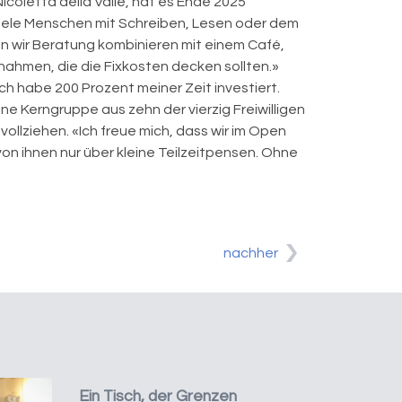
icoletta della Valle, hat es Ende 2025
 viele Menschen mit Schreiben, Lesen oder dem
enn wir Beratung kombinieren mit einem Café,
nahmen, die die Fixkosten decken sollten.»
ch habe 200 Prozent meiner Zeit investiert.
ine Kerngruppe aus zehn der vierzig Freiwilligen
ollziehen. «Ich freue mich, dass wir im Open
von ihnen nur über kleine Teilzeitpensen. Ohne
nachher
Ein Tisch, der Grenzen