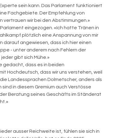
es Experte sein kann. Das Parlament funktioniert
seine Fachgebiete. Der Empfehlung von
en vertrauen wir bei den Abstimmungen.»
ins Parlament eingezogen. «Ich hatte Tränen in
ahlkampf plötzlich eine Anspannung von mir
n darauf angewiesen, dass ich hier einen
uppe - unter anderem nach Fehlern der
 jeder gibt sich Mühe.»
e gedacht, dass es in beiden
mit Hochdeutsch, dass wir uns verstehen, weil
ür die Landessprachen Dolmetscher, anders als
ch sind in diesem Gremium auch Verstösse
ei der Beratung seines Geschäfts im Ständerat
ht.»
er ausser Reichweite ist, fühlen sie sich in