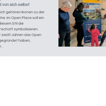
ld von sich selbst
lich gehören Ikonen zu der
he. Im Open Place soll ein
 diesem Stil die
schaft symbolisieren.
ir zwölf Jahren das Open
gegründet haben,
..
 Zmittag
ute Gespräche und neue
ktiven genauso satt
 wie ein feines
essen. Jeden ersten
ch im Monat bei uns im
lace. Impuls Zmittag –
sam essen,...