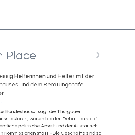
n Place
eissig Helferinnen und Helfer mit der
shauses und dem Beratungscafé
er
om
das Bundeshaus», sagt die Thurgauer
 muss erklären, warum bei den Debatten so oft
gentliche politische Arbeit und der Austausch
n Kommissionen statt. «Die Geschäfte sind so