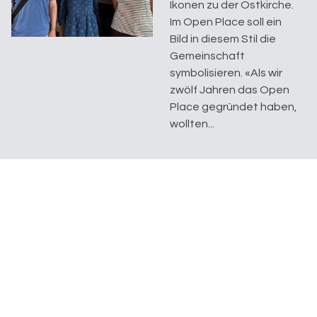
Ikonen zu der Ostkirche.
Im Open Place soll ein
Bild in diesem Stil die
Gemeinschaft
symbolisieren. «Als wir
zwölf Jahren das Open
Place gegründet haben,
wollten...
Ein Tisch, der Grenzen
überwindet
Wie der „Impuls zmittag“
in Kreuzlingen ein Jahr
lang Menschen aus drei
Ländern
zusammenbrachte Ein
Jahr lang, jeden