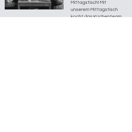
Mittagstisch! Mit
unserem Mittagstisch
kocht das Küchenteam
euch jeden
Mittwochmittag ein
köstli...
Open Place
Bleichestrasse 11
8280 Kreuzlingen
Ein Begegnungsort der
Evangelischen Kirchgemeinde Kreuzlingen
Datenschutz