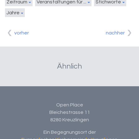
Zeitraum
Veranstaltungen für ...
Stichworte
Jahre
vorher
nachher
Ähnlich
Open Place
Bleichestrasse 11
8280 Kreuzlingen
Ein Begegnungsort der