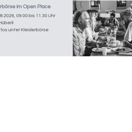
erbörse im Open Place
08.2026, 09.00 bis 11.30 Uhr
Hüberli
nfos unter Kleiderbörse
Spendenkonto
Thurgauer Kantonalbank
8570 Weinfelden