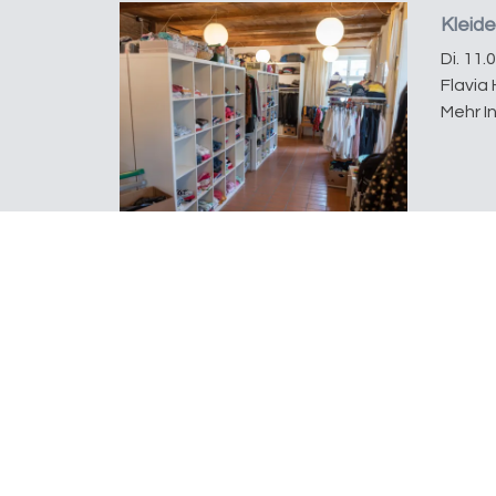
Kleid
Di. 11.
Flavia 
Mehr I
Open Place
Bleichestrasse 11
8280 Kreuzlingen
Ein Begegnungsort der