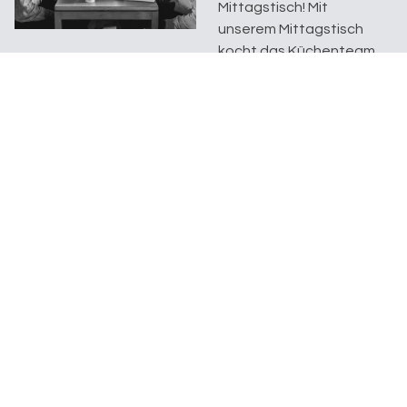
Mittagstisch! Mit
unserem Mittagstisch
kocht das Küchenteam
euch jeden
Mittwochmittag ein
köstli...
Open Place
Bleichestrasse 11
8280 Kreuzlingen
Ein Begegnungsort der
Evangelischen Kirchgemeinde Kreuzlingen
Datenschutz