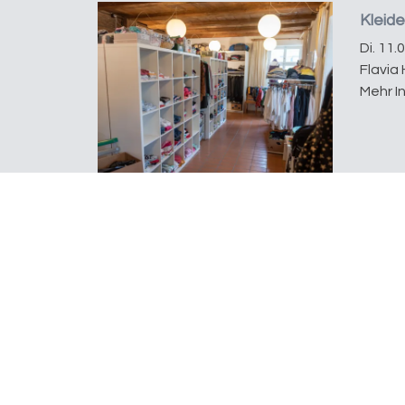
Kleid
Di. 11.
Flavia 
Mehr I
Open Place
Bleichestrasse 11
8280 Kreuzlingen
Ein Begegnungsort der