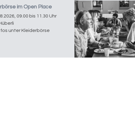
erbörse im Open Place
08.2026, 09.00 bis 11.30 Uhr
Hüberli
nfos unter Kleiderbörse
Spendenkonto
Thurgauer Kantonalbank
8570 Weinfelden