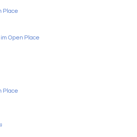
n Place
 im Open Place
n Place
g